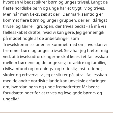
hvordan vi bedst sikrer børn og unges trivsel. Langt de
fleste nordiske børn og unge har et trygt liv og trives.
Men når man f.eks. ser, at der i Danmark samtidig er
kommet flere børn og unge i gruppen, der er i dårligst
trivsel og færre, i gruppen, der trives bedst - så må vi i
fællesskabet drøfte, hvad vi kan gøre. Jeg gennemgik
på mødet nogle af de anbefalinger, som
Trivselskommissionen er kommet med om, hvordan vi
fremmer børn og unges trivsel. Selv har jeg hæftet mig
ved, at trivselsudfordringerne skal løses i et fællesskab
mellem børnene og de unge selv, forældre og familier,
civilsamfund og forenings- og fritidsliv, institutioner,
skoler og erhvervsliv. Jeg er sikker på, at vi i fællesskab
med de andre nordiske lande kan udveksle erfaringer
om, hvordan børn og unge fremadrettet får bedre
forudsætninger for at trives og leve gode børne- og
ungeliv.”