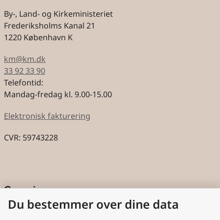
By-, Land- og Kirkeministeriet
Frederiksholms Kanal 21
1220 København K
km@km.dk
33 92 33 90
Telefontid:
Mandag-fredag kl. 9.00-15.00
Elektronisk fakturering
CVR: 59743228
Genveje
Du bestemmer over dine data
Cookies