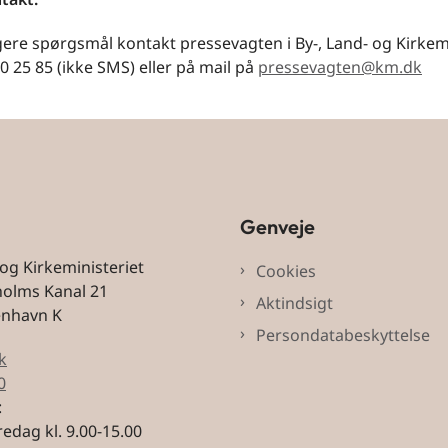
gere spørgsmål kontakt pressevagten i By-, Land- og Kirkem
 20 25 85 (ikke SMS) eller på mail på
pressevagten@km.dk
Genveje
 og Kirkeministeriet
Cookies
holms Kanal 21
Aktindsigt
enhavn K
Persondatabeskyttelse
k
0
:
edag kl. 9.00-15.00