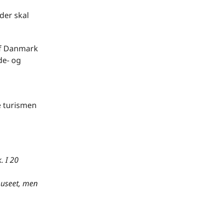
der skal
af Danmark
de- og
e turismen
. I 20
museet, men