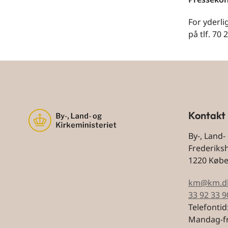
For yderli
på tlf. 70
Kontakt
By-, Land-
Frederiks
1220 Køb
km@km.d
33 92 33 9
Telefontid
Mandag-fr