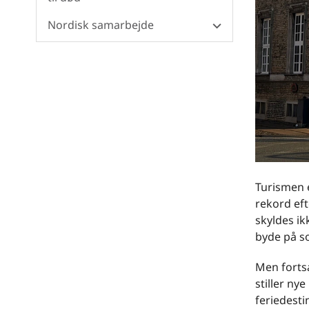
Nordisk samarbejde
Turismen e
rekord ef
skyldes ik
byde på so
Men fortsa
stiller ny
feriedesti