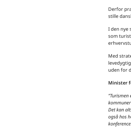
Derfor præ
stille dan
I den nye
som turis
erhvervst
Med strate
levedygtig
uden for d
Minister f
”
Turismen e
kommuner s
Det kan al
også hos he
konferencer