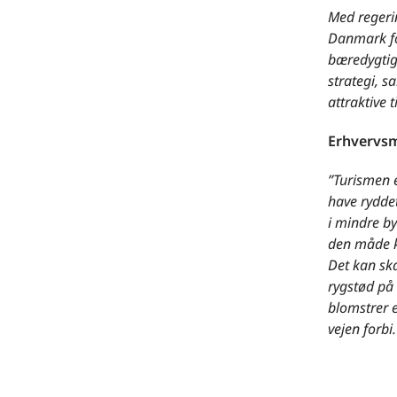
Med regerin
Danmark fo
bæredygtig
strategi, s
attraktive t
Erhvervsm
”Turismen 
have rydde
i mindre by
den måde k
Det kan ska
rygstød på
blomstrer e
vejen forbi.