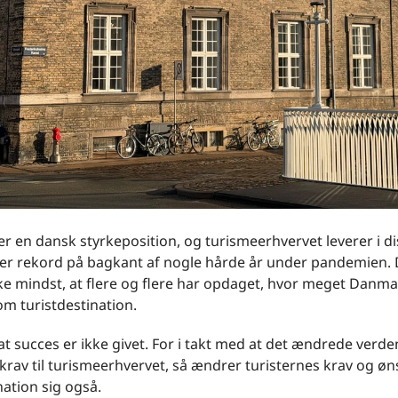
r en dansk styrkeposition, og turismeerhvervet leverer i di
ter rekord på bagkant af nogle hårde år under pandemien. 
ke mindst, at flere og flere har opdaget, hvor meget Danma
m turistdestination.
t succes er ikke givet. For i takt med at det ændrede verde
e krav til turismeerhvervet, så ændrer turisternes krav og øns
nation sig også.