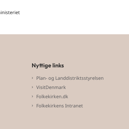
inisteriet
Nyttige links
Plan- og Landdistriktsstyrelsen
VisitDenmark
Folkekirken.dk
Folkekirkens Intranet