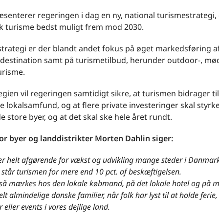
senterer regeringen i dag en ny, national turismestrategi, 
sk turisme bedst muligt frem mod 2030.
 strategi er der blandt andet fokus på øget markedsføring 
tdestination samt på turismetilbud, herunder outdoor-, mø
urisme.
gien vil regeringen samtidigt sikre, at turismen bidrager til
e lokalsamfund, og at flere private investeringer skal styrk
e store byer, og at det skal ske hele året rundt.
or byer og landdistrikter Morten Dahlin siger:
r helt afgørende for vækst og udvikling mange steder i Danmark
tår turismen for mere end 10 pct. af beskæftigelsen.
tså mærkes hos den lokale købmand, på det lokale hotel og på 
lt almindelige danske familier, når folk har lyst til at holde ferie,
 eller events i vores dejlige land.