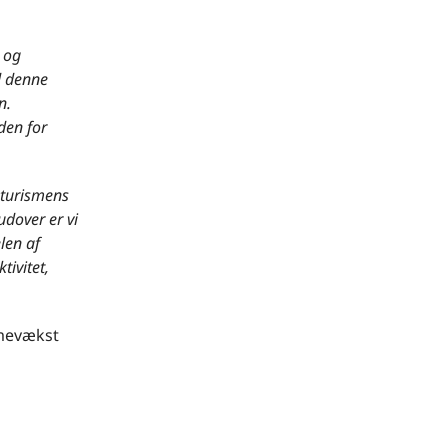
e og
d denne
n.
den for
 turismens
dover er vi
elen af
tivitet,
smevækst