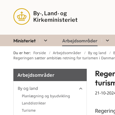
Ministeriet
Arbejdsområder
Du er her:
Forside
Arbejdsområder
By og land
Regeringen sætter ambitiøs retning for turismen i Danmar
Reger
Arbejdsområder
turis
By og land
21-10-202
Planlægning og byudvikling
By og land
Landdistrikter
Regering
Turisme