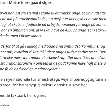
ster Mette Kierkgaard siger:
ervet har vist sig særligt i stand til at trække unge, socialt udsatt
ede ind på arbejdsmarkedet, og derfor er det også et ønske me
ategi at skabe et fodfæste på arbejdsmarkedet for unge på kante
 har en ambition om, at vi skal have de 43.000 unge, som står u
kedet med i fællesskabet.
derfor til at gå i dialog med både civilsamfundet, kommuner og
oner om, hvordan vi kan inkludere unge i turismeerhvervene. Deru
 tiltrække mere international arbejdskraft. Det duer ikke, at halvd
estaurationsbranchen oplyser, at de godt kunne have haft mere ak
nne få de nødvendige medarbejdere.”
en nye nationale turismestrategi: Veje til bæredygtig turi
trategi for bæredygtig vækst i dansk turisme
her.
ende faktaark
her
og
her
.
takt: