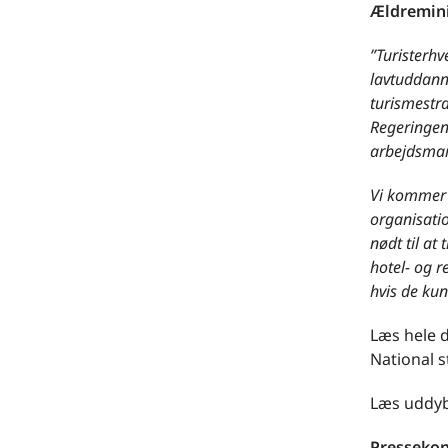
Ældremini
”Turisterhv
lavtuddann
turismestr
Regeringen
arbejdsmar
Vi kommer 
organisati
nødt til at
hotel- og r
hvis de ku
Læs hele d
National s
Læs uddyb
Pressekon