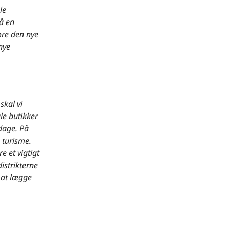
le
å en
øre den nye
nye
skal vi
le butikker
edage. På
 turisme.
e et vigtigt
strikterne
l at lægge