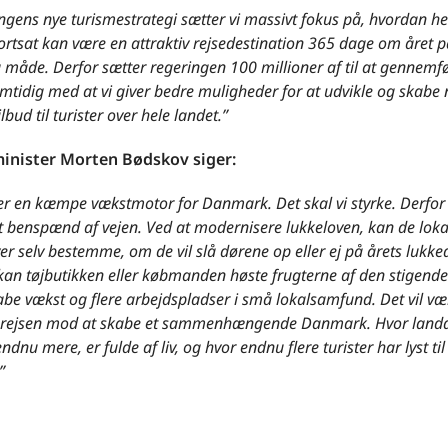
gens nye turismestrategi sætter vi massivt fokus på, hvordan he
rtsat kan være en attraktiv rejsedestination 365 dage om året p
 måde. Derfor sætter regeringen 100 millioner af til at gennemf
amtidig med at vi giver bedre muligheder for at udvikle og skabe 
ilbud til turister over hele landet.”
inister Morten Bødskov siger:
er en kæmpe vækstmotor for Danmark. Det skal vi styrke. Derfor 
t benspænd af vejen. Ved at modernisere lukkeloven, kan de loka
er selv bestemme, om de vil slå dørene op eller ej på årets lukk
an tøjbutikken eller købmanden høste frugterne af den stigende
be vækst og flere arbejdspladser i små lokalsamfund. Det vil vær
 rejsen mod at skabe et sammenhængende Danmark. Hvor landdi
ndnu mere, er fulde af liv, og hvor endnu flere turister har lyst ti
”