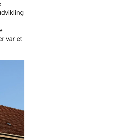
e
udvikling
e
r var et