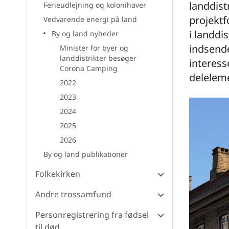
landdist
Ferieudlejning og kolonihaver
projektf
Vedvarende energi på land
i landdi
By og land nyheder
indsende
Minister for byer og
landdistrikter besøger
interess
Corona Camping
deleleme
2022
2023
2024
2025
2026
By og land publikationer
Folkekirken
Andre trossamfund
Personregistrering fra fødsel
til død