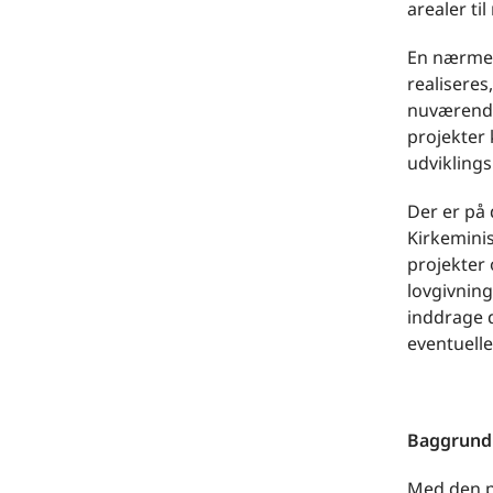
arealer til
En nærmer
realiseres
nuværende
projekter 
udviklings
Der er på 
Kirkeminis
projekter 
lovgivning
inddrage d
eventuelle
Baggrund
Med den po