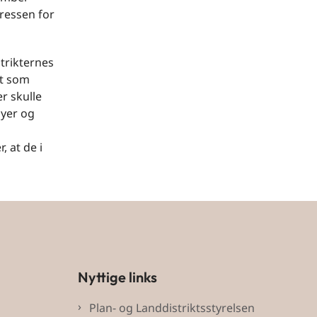
ressen for
strikternes
et som
er skulle
byer og
, at de i
Nyttige links
Plan- og Landdistriktsstyrelsen