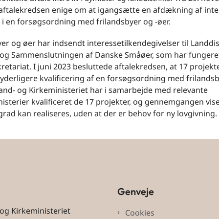
 aftalekredsen enige om at igangsætte en afdækning af inte
 i en forsøgsordning med frilandsbyer og -øer.
er og øer har indsendt interessetilkendegivelser til Landdi
 og Sammenslutningen af Danske Småøer, som har funger
retariat. I juni 2023 besluttede aftalekredsen, at 17 projekt
 yderligere kvalificering af en forsøgsordning med frilands
 Land- og Kirkeministeriet har i samarbejde med relevante
isterier kvalificeret de 17 projekter, og gennemgangen viser
grad kan realiseres, uden at der er behov for ny lovgivning.
Genveje
 og Kirkeministeriet
Cookies