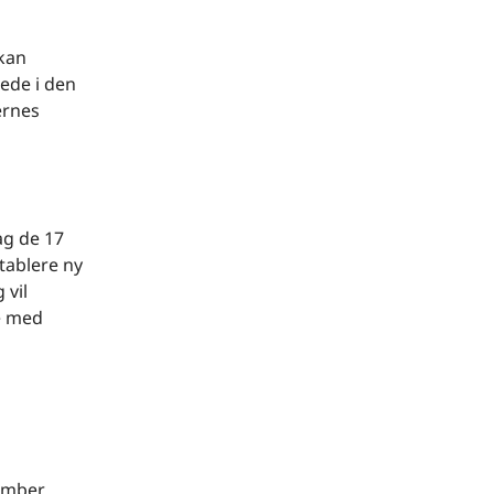
 kan
rede i den
ernes
ag de 17
tablere ny
 vil
de med
vember