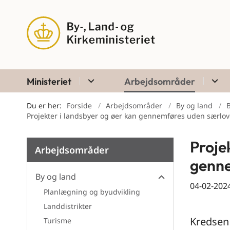
Ministeriet
Arbejdsområder
Du er her:
Forside
Arbejdsområder
By og land
Projekter i landsbyer og øer kan gennemføres uden særlo
Proje
Arbejdsområder
genne
By og land
04-02-202
Planlægning og byudvikling
By og land
Landdistrikter
Kredsen 
Turisme