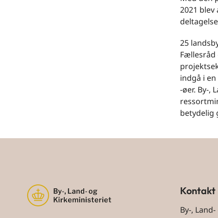
2021 blev
deltagelse
25 landsby
Fællesråd
projektsek
indgå i en
-øer. By-,
ressortmin
betydelig 
Kontakt
By-, Land-