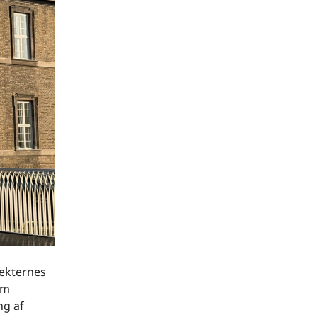
jekternes
om
ng af