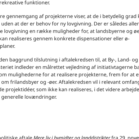
 rekreative funktioner.
e gennemgang af projekterne viser, at de i betydelig grad
, uden at der er behov for ny lovgivning. Der er således alle
 lovgivning en række muligheder for, at landsbyerne og ø
kan realiseres gennem konkrete dispensationer eller ø-
planer.
den baggrund tilslutning i aftalekredsen til, at By-, Land- og
teriet indleder en målrettet vejledning af initiativtagerne b
om mulighederne for at realisere projekterne, frem for at e
 om frilandsbyer og -øer. Aftalekredsen vil i relevant omfang
e projektidéer, som ikke kan realiseres, i det videre arbej
 generelle lovændringer.
litiske aftale
Mere liv i bymidter og landdistrikter
fra 29. no