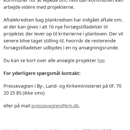
kommuner for at vejlede om, hvordan kommunen kan
arbejde videre med projekterne.
Aftalekredsen bag plankredsen har indgået aftale om,
at der kan gives i alt 16 nye forsøgstilladelser til
projekter, der lever op til kriterierne i planloven. Der vil
senere blive taget stilling til, hvornår de resterende
forsøgstilladelser udbydes i en ny ansøgningsrunde.
Du kan se kort over alle ansøgte projekter
her
.
For yderligere spørgsmål kontakt:
Pressevagten i By-, Land- og Kirkeministeriet på tlf. 70
20 25 85 (ikke sms)
eller på mail
pressevagten@km.dk
.