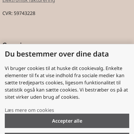
Elektronisk fakturering
CVR: 59743228
Genveje
Du bestemmer over dine data
Cookies
Aktindsigt
Vi bruger cookies til at huske dit cookievalg. Enkelte
elementer til fx at vise indhold fra sociale medier kan
Persondatabeskyttelse
sætte tredjeparts cookies, ligesom funktionalitet til
statistik også kan sætte cookies. Vi bestræber os på at
Nyttige links
sitet virker uden brug af cookies.
Plan- og Landdistriktsstyrelsen
Læs mere om cookies
VisitDenmark
Accepter alle
Folkekirken.dk