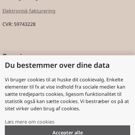
Elektronisk fakturering
CVR: 59743228
Genveje
Du bestemmer over dine data
Cookies
Aktindsigt
Vi bruger cookies til at huske dit cookievalg. Enkelte
elementer til fx at vise indhold fra sociale medier kan
Persondatabeskyttelse
sætte tredjeparts cookies, ligesom funktionalitet til
statistik også kan sætte cookies. Vi bestræber os på at
Nyttige links
sitet virker uden brug af cookies.
Plan- og Landdistriktsstyrelsen
Læs mere om cookies
VisitDenmark
Accepter alle