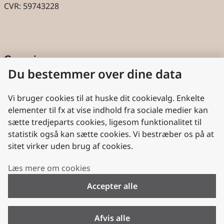
CVR: 59743228
Genveje
Du bestemmer over dine data
Cookies
Aktindsigt
Vi bruger cookies til at huske dit cookievalg. Enkelte
elementer til fx at vise indhold fra sociale medier kan
Persondatabeskyttelse
sætte tredjeparts cookies, ligesom funktionalitet til
statistik også kan sætte cookies. Vi bestræber os på at
Nyttige links
sitet virker uden brug af cookies.
Plan- og Landdistriktsstyrelsen
Læs mere om cookies
VisitDenmark
Accepter alle
Folkekirken.dk
Folkekirkens Intranet
Afvis alle