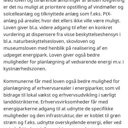
Med loven og tilhørende ændringer af anden lovgivning
er det nu muligt at prioritere opstilling af vindmøller og
solcelleanlæg og tilknyttede anlæg som f.eks. PtX-
anlæg på arealer, hvor det ellers ikke ville være muligt.
Loven giver bl.a. videre adgang til efter en konkret
vurdering at dispensere fra visse beskyttelseshensyn i
bl.a. naturbeskyttelsesloven, skovloven og
museumsloven med henblik på realisering af en
udpeget energipark. Loven giver også bedre
muligheder for planlægning af vedvarende energi m.v. i
kystnærhedszonen.
Kommunerne får med loven også bedre mulighed for
planlægning af erhvervsarealer i energiparker, som vil
bidrage til lokal vækst og erhvervsudvikling i særligt
landdistrikterne. Erhvervsvirksomheder får med
energiparkerne adgang til at udnytte de specifikke
muligheder og den infrastruktur, der er koblet til grøn
strøm og f.eks. udnytte overskydende energi, eller ved