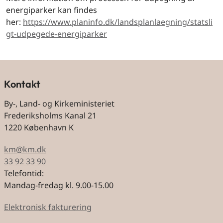
energiparker kan findes
her:
https://www.planinfo.dk/landsplanlaegning/statsli
gt-udpegede-energiparker
Kontakt
By-, Land- og Kirkeministeriet
Frederiksholms Kanal 21
1220 København K
km@km.dk
33 92 33 90
Telefontid:
Mandag-fredag kl. 9.00-15.00
Elektronisk fakturering