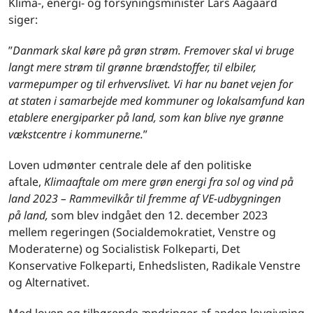
Klima-, energi- og forsyningsminister Lars Aagaard
siger:
”
Danmark skal køre på grøn strøm. Fremover skal vi bruge
langt mere strøm til grønne brændstoffer, til elbiler,
varmepumper og til erhvervslivet. Vi har nu banet vejen for
at staten i samarbejde med kommuner og lokalsamfund kan
etablere energiparker på land, som kan blive nye grønne
vækstcentre i kommunerne.
”
Loven udmønter centrale dele af den politiske
aftale,
Klimaaftale om mere grøn energi fra sol og vind på
land 2023 – Rammevilkår til fremme af VE-udbygningen
på
land,
som blev indgået den 12. december 2023
mellem regeringen (Socialdemokratiet, Venstre og
Moderaterne) og Socialistisk Folkeparti, Det
Konservative Folkeparti, Enhedslisten, Radikale Venstre
og Alternativet.