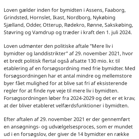
Loven gælder inden for bymidten i Assens, Faaborg,
Grindsted, Hornslet, Ikast, Nordborg, Nykøbing
Sjælland, Odder, Otterup, Rødekro, Rønne, Sakskøbing,
Støvring og Vamdrup og træder i kraft den 1. juli 2024.
Loven udmønter den politiske aftale ”Mere liv i
bymidter og landdistrikter” af 29. november 2021, hvor
et bredt politisk flertal også afsatte 130 mio. kr. til
etablering af en forsøgsordning med frie bymidter. Med
forsøgsordningen har et antal mindre og mellemstore
byer fået mulighed for at blive sat fri af eksisterende
regler for at finde nye veje til mere liv i bymidten.
Forsøgsordningen løber fra 2024-2029 og det er et krav,
at der bliver etableret velfærdsfunktioner i bymidten.
Efter aftalen af 29. november 2021 er der gennemført
en ansøgnings- og udvælgelsesproces, som er mundet
ud i en forsøgslov, der giver de 14 bymidter en række