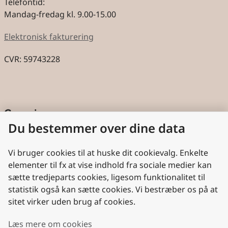
Telefontid:
Mandag-fredag kl. 9.00-15.00
Elektronisk fakturering
CVR: 59743228
Genveje
Du bestemmer over dine data
Cookies
Aktindsigt
Vi bruger cookies til at huske dit cookievalg. Enkelte
elementer til fx at vise indhold fra sociale medier kan
Persondatabeskyttelse
sætte tredjeparts cookies, ligesom funktionalitet til
statistik også kan sætte cookies. Vi bestræber os på at
Nyttige links
sitet virker uden brug af cookies.
Plan- og Landdistriktsstyrelsen
Læs mere om cookies