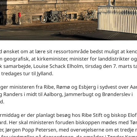
d ønsket om at lære sit ressortområde bedst muligt at kend
m geografisk, at kirkeminister, minister for landdistrikter o
k samarbejde, Louise Schack Elholm, tirsdag den 7. marts t
tredages tur til Jylland.
ger ministeren fra Ribe, Rømø og Esbjerg i sydvest over Aa
 Randers i midt til Aalborg, Jammerbugt og Brønderslev i
d.
rmiddag er der planlagt besøg hos Ribe Stift og biskop Elof
rd. Her skal ministeren foruden biskoppen mødes med Tø
r, Jørgen Popp Petersen, med overvejelserne om et tredje n