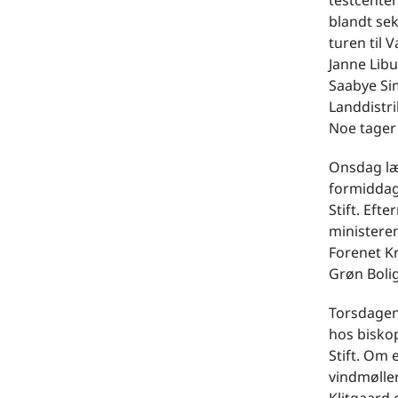
testcente
blandt sek
turen til
Janne Lib
Saabye Si
Landdistri
Noe tager
Onsdag læ
formiddag
Stift. Eft
ministere
Forenet Kr
Grøn Bolig
Torsdagen
hos bisko
Stift. Om 
vindmølle