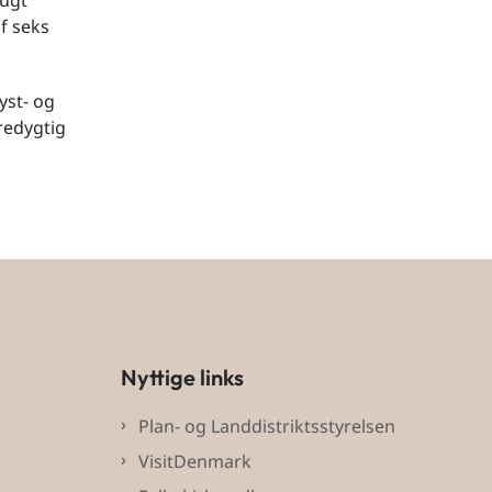
bugt
f seks
yst- og
redygtig
Nyttige links
Plan- og Landdistriktsstyrelsen
VisitDenmark