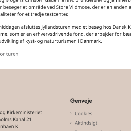
 og Mogens Christen Gade fra hhv. Brønderslev og Jammer
besøger et område ved Store Vildmose, der er en anden a
liteter for et tredje testcenter.
iddagen afsluttes Jyllandsturen med et besøg hos Dansk K
sme, som er en erhvervsdrivende fond, der arbejder for bæ
dvikling af kyst- og naturturismen i Danmark.
or turen
Genveje
 og Kirkeministeriet
Cookies
holms Kanal 21
Aktindsigt
enhavn K