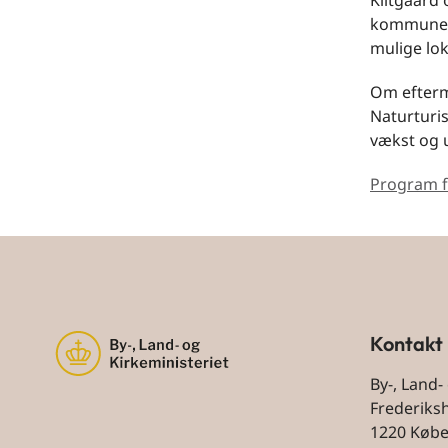
Klitgaard
kommuner 
mulige loka
Om efterm
Naturturi
vækst og u
Program f
Kontakt
By-, Land-
Frederiks
1220 Køb