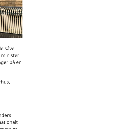
e såvel
g minister
ager på en
rhus,
nders
ationalt