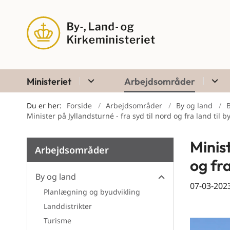
Ministeriet
Arbejdsområder
Du er her:
Forside
Arbejdsområder
By og land
Minister på Jyllandsturné - fra syd til nord og fra land til b
Minist
Arbejdsområder
og fra
By og land
07-03-202
Planlægning og byudvikling
By og land
Landdistrikter
Turisme