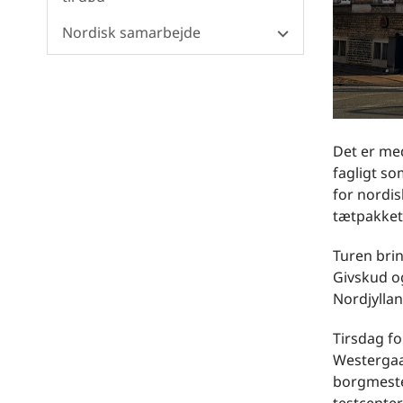
Nordisk samarbejde
Det er me
fagligt so
for nordis
tætpakket 
Turen brin
Givskud og
Nordjyllan
Tirsdag fo
Westergaa
borgmeste