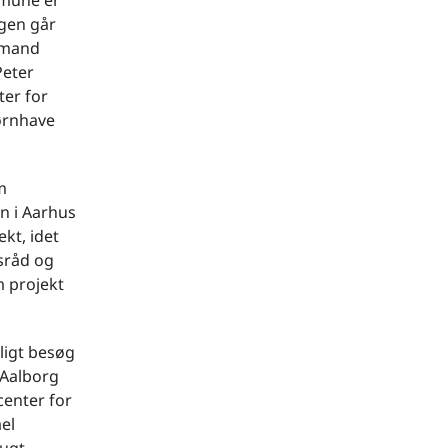
mmune er
agen går
rmand
Peter
ter for
jørnhave
m
n i Aarhus
kt, idet
sråd og
m projekt
ligt besøg
 Aalborg
center for
el