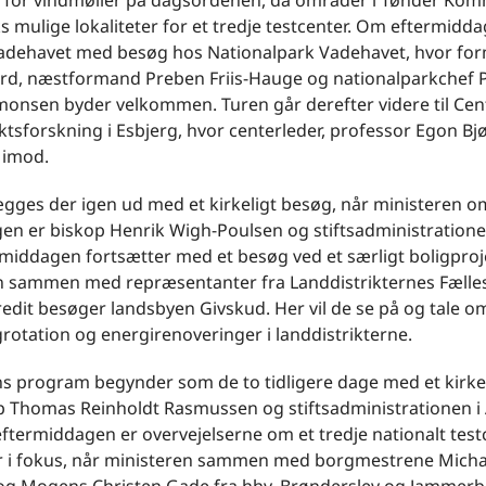
r for vindmøller på dagsordenen, da områder i Tønder Ko
s mulige lokaliteter for et tredje testcenter. Om eftermidd
 Vadehavet med besøg hos Nationalpark Vadehavet, hvor fo
urd, næstformand Preben Friis-Hauge og nationalparkchef 
monsen byder velkommen. Turen går derefter videre til Cen
ktsforskning i Esbjerg, hvor centerleder, professor Egon B
 imod.
gges der igen ud med et kirkeligt besøg, når ministeren o
en er biskop Henrik Wigh-Poulsen og stiftsadministratione
ermiddagen fortsætter med et besøg ved et særligt boligproje
n sammen med repræsentanter fra Landdistrikternes Fælle
edit besøger landsbyen Givskud. Her vil de se på og tale o
rotation og energirenoveringer i landdistrikterne.
s program begynder som de to tidligere dage med et kirke
p Thomas Reinholdt Rasmussen og stiftsadministrationen i
eftermiddagen er overvejelserne om et tredje nationalt test
r i fokus, når ministeren sammen med borgmestrene Micha