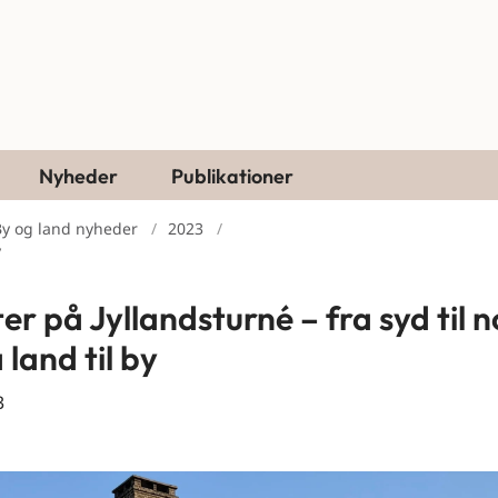
Nyheder
Publikationer
By og land nyheder
2023
y
er på Jyllandsturné – fra syd til 
 land til by
3