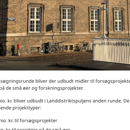
søgningsrunde bliver der udbudt midler til forsøgsprojekte
på de små øer og forskningsprojekter.
 mio. kr. bliver udbudt i Landdistriktspuljens anden runde. De
gende projekttyper:
io. kr. til forsøgsprojekter
o. kr. til projekter på de små øer