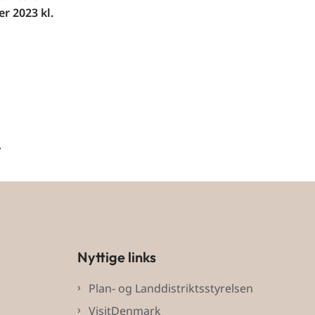
r 2023 kl.
.
Nyttige links
Plan- og Landdistriktsstyrelsen
VisitDenmark