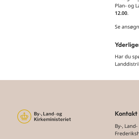
Plan- og L
12.00
.
Se ansøgn
Yderlige
Har du sp
Landdistri
Kontakt
By-, Land-
Frederiks