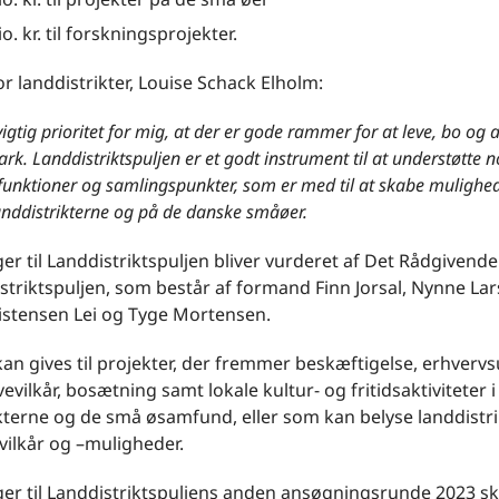
o. kr. til forskningsprojekter.
or landdistrikter, Louise Schack Elholm:
vigtig prioritet for mig, at der er gode rammer for at leve, bo og a
k. Landdistriktspuljen er et godt instrument til at understøtte n
, funktioner og samlingspunkter, som er med til at skabe mulighed
landdistrikterne og på de danske småøer.
r til Landdistriktspuljen bliver vurderet af Det Rådgivend
striktspuljen, som består af formand Finn Jorsal, Nynne Lars
ristensen Lei og Tyge Mortensen.
an gives til projekter, der fremmer beskæftigelse, erhvervs
vevilkår, bosætning samt lokale kultur- og fritidsaktiviteter i
kterne og de små øsamfund, eller som kan belyse landdistr
vilkår og –muligheder.
er til Landdistriktspuljens anden ansøgningsrunde 2023 sk