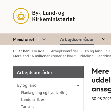
Ministeriet
Arbejdsområder
Du er her:
Forside
Arbejdsområder
By og land
Mere end 16 millioner kroner er klar til uddeling i Landd
Mere e
Arbejdsområder
uddel
By og land
ansøg
Planlægning og byudvikling
30-08-202
Landdistrikter
By og land
Turisme