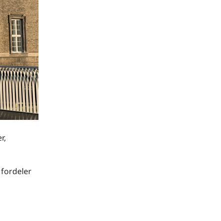
r,
 fordeler