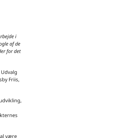
rbejde i
ogle af de
er for det
e Udvalg
by Friis,
udvikling,
ikternes
al være