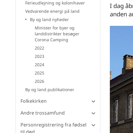
Ferieudlejning og kolonihaver
I dag åb
Vedvarende energi på land
anden an
By og land nyheder
Minister for byer og
landdistrikter besøger
Corona Camping
2022
2023
2024
2025
2026
By og land publikationer
Folkekirken
Andre trossamfund
Personregistrering fra fødsel
til død