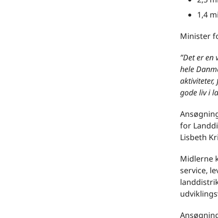
1,4 mi
Minister f
”Det er en 
hele Danmar
aktiviteter
gode liv i 
Ansøgninge
for Landdi
Lisbeth K
Midlerne k
service, le
landdistri
udviklings
Ansøgning