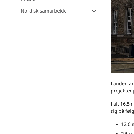
Nordisk samarbejde
I anden an
projekter 
I alt 16,5
sig på føl
12,6 m
2,5 mi