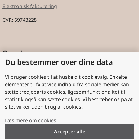
Elektronisk fakturering
CVR: 59743228
Genveje
Du bestemmer over dine data
Cookies
Aktindsigt
Vi bruger cookies til at huske dit cookievalg. Enkelte
elementer til fx at vise indhold fra sociale medier kan
Persondatabeskyttelse
sætte tredjeparts cookies, ligesom funktionalitet til
statistik også kan sætte cookies. Vi bestræber os på at
Nyttige links
sitet virker uden brug af cookies.
Plan- og Landdistriktsstyrelsen
Læs mere om cookies
VisitDenmark
Accepter alle
Folkekirken.dk