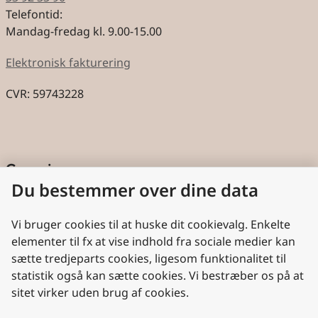
Telefontid:
Mandag-fredag kl. 9.00-15.00
Elektronisk fakturering
CVR: 59743228
Genveje
Du bestemmer over dine data
Cookies
Aktindsigt
Vi bruger cookies til at huske dit cookievalg. Enkelte
elementer til fx at vise indhold fra sociale medier kan
Persondatabeskyttelse
sætte tredjeparts cookies, ligesom funktionalitet til
statistik også kan sætte cookies. Vi bestræber os på at
Nyttige links
sitet virker uden brug af cookies.