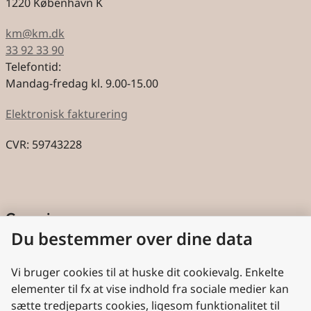
1220 København K
km@km.dk
33 92 33 90
Telefontid:
Mandag-fredag kl. 9.00-15.00
Elektronisk fakturering
CVR: 59743228
Genveje
Du bestemmer over dine data
Cookies
Aktindsigt
Vi bruger cookies til at huske dit cookievalg. Enkelte
elementer til fx at vise indhold fra sociale medier kan
Persondatabeskyttelse
sætte tredjeparts cookies, ligesom funktionalitet til