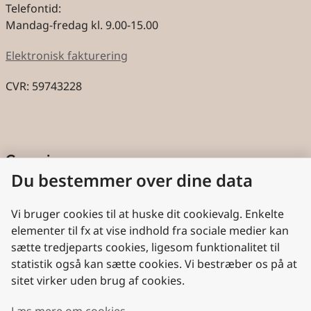
Telefontid:
Mandag-fredag kl. 9.00-15.00
Elektronisk fakturering
CVR: 59743228
Genveje
Du bestemmer over dine data
Cookies
Aktindsigt
Vi bruger cookies til at huske dit cookievalg. Enkelte
elementer til fx at vise indhold fra sociale medier kan
Persondatabeskyttelse
sætte tredjeparts cookies, ligesom funktionalitet til
statistik også kan sætte cookies. Vi bestræber os på at
Nyttige links
sitet virker uden brug af cookies.
Plan- og Landdistriktsstyrelsen