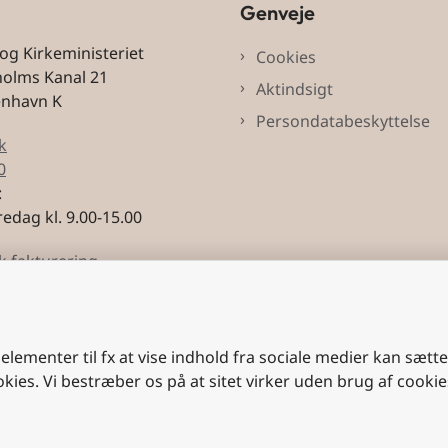
Genveje
 og Kirkeministeriet
Cookies
holms Kanal 21
Aktindsigt
enhavn K
Persondatabeskyttelse
k
0
:
edag kl. 9.00-15.00
k fakturering
3228
 elementer til fx at vise indhold fra sociale medier kan sætt
okies. Vi bestræber os på at sitet virker uden brug af cookie