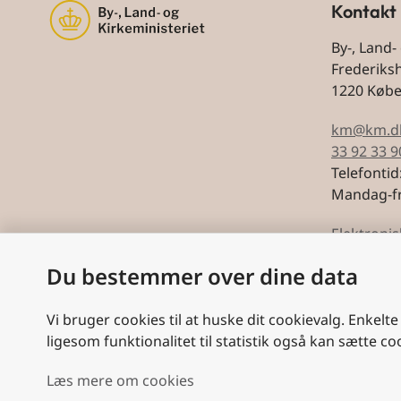
Kontakt
By-, Land-
Frederiks
1220 Køb
km@km.d
33 92 33 9
Telefontid
Mandag-fr
Elektronis
Du bestemmer over dine data
CVR: 5974
Vi bruger cookies til at huske dit cookievalg. Enkelte
ligesom funktionalitet til statistik også kan sætte co
Læs mere om cookies