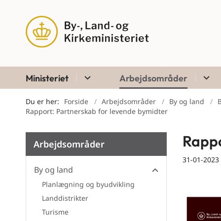
Ministeriet
Arbejdsområder
Du er her:
Forside
Arbejdsområder
By og land
B
Rapport: Partnerskab for levende bymidter
Rappo
Arbejdsområder
31-01-2023
By og land
By og land
Planlægning og byudvikling
Landdistrikter
Turisme