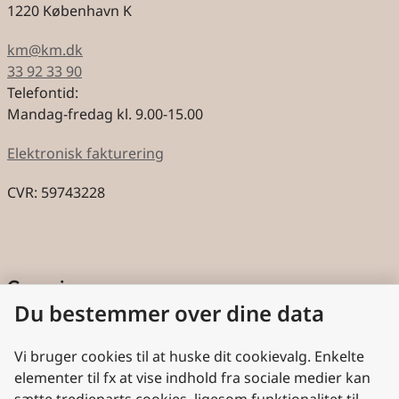
1220 København K
km@km.dk
33 92 33 90
Telefontid:
Mandag-fredag kl. 9.00-15.00
Elektronisk fakturering
CVR: 59743228
Genveje
Du bestemmer over dine data
Cookies
Aktindsigt
Vi bruger cookies til at huske dit cookievalg. Enkelte
elementer til fx at vise indhold fra sociale medier kan
Persondatabeskyttelse