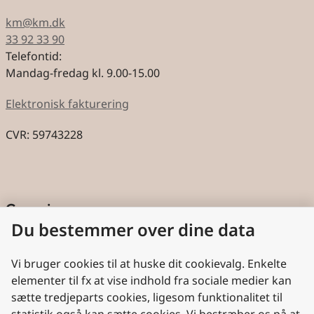
km@km.dk
33 92 33 90
Telefontid:
Mandag-fredag kl. 9.00-15.00
Elektronisk fakturering
CVR: 59743228
Genveje
Du bestemmer over dine data
Cookies
Aktindsigt
Vi bruger cookies til at huske dit cookievalg. Enkelte
elementer til fx at vise indhold fra sociale medier kan
Persondatabeskyttelse
sætte tredjeparts cookies, ligesom funktionalitet til