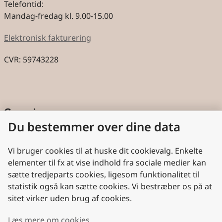
Telefontid:
Mandag-fredag kl. 9.00-15.00
Elektronisk fakturering
CVR: 59743228
Genveje
Du bestemmer over dine data
Cookies
Aktindsigt
Vi bruger cookies til at huske dit cookievalg. Enkelte
elementer til fx at vise indhold fra sociale medier kan
Persondatabeskyttelse
sætte tredjeparts cookies, ligesom funktionalitet til
statistik også kan sætte cookies. Vi bestræber os på at
Nyttige links
sitet virker uden brug af cookies.
Plan- og Landdistriktsstyrelsen
Læs mere om cookies