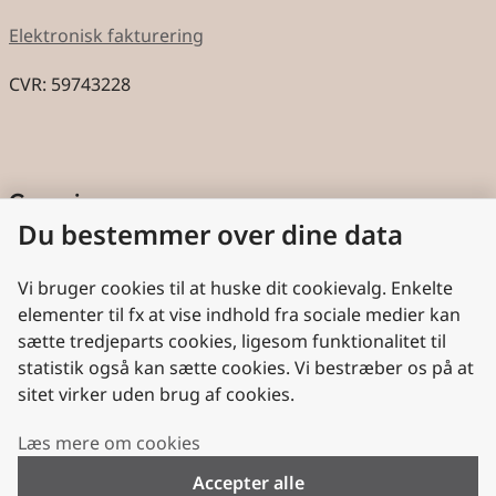
Elektronisk fakturering
CVR: 59743228
Genveje
Du bestemmer over dine data
Cookies
Aktindsigt
Vi bruger cookies til at huske dit cookievalg. Enkelte
elementer til fx at vise indhold fra sociale medier kan
Persondatabeskyttelse
sætte tredjeparts cookies, ligesom funktionalitet til
statistik også kan sætte cookies. Vi bestræber os på at
Nyttige links
sitet virker uden brug af cookies.
Plan- og Landdistriktsstyrelsen
Læs mere om cookies
VisitDenmark
Accepter alle