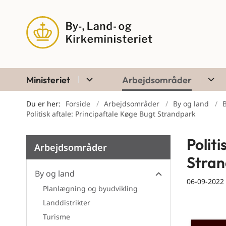
Ministeriet
Arbejdsområder
Du er her:
Forside
Arbejdsområder
By og land
B
Politisk aftale: Principaftale Køge Bugt Strandpark
Polit
Arbejdsområder
Stra
By og land
06-09-2022
Planlægning og byudvikling
By og land
Landdistrikter
Turisme