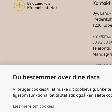
Kontakt
By-, Land-
Frederiks
1220 Køb
km@km.d
33 92 33 9
Telefontid
Mandag-fr
Elektronis
Du bestemmer over dine data
CVR: 5974
Vi bruger cookies til at huske dit cookievalg. Enkelte
ligesom funktionalitet til statistik også kan sætte co
Læs mere om cookies