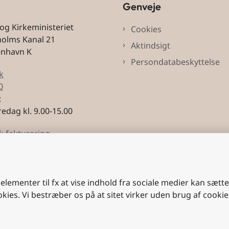
Genveje
 og Kirkeministeriet
Cookies
holms Kanal 21
Aktindsigt
enhavn K
Persondatabeskyttelse
k
0
:
edag kl. 9.00-15.00
k fakturering
3228
 elementer til fx at vise indhold fra sociale medier kan sætt
okies. Vi bestræber os på at sitet virker uden brug af cookie