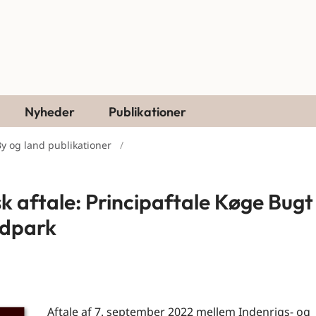
Nyheder
Publikationer
y og land publikationer
isk aftale: Principaftale Køge Bugt
ndpark
Aftale af 7. september 2022 mellem Indenrigs- og