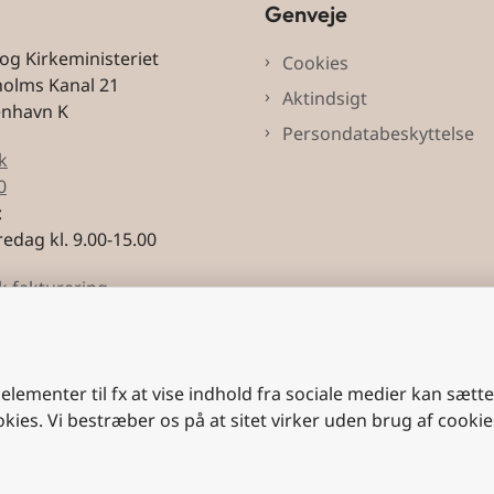
Genveje
 og Kirkeministeriet
Cookies
holms Kanal 21
Aktindsigt
enhavn K
Persondatabeskyttelse
k
0
:
edag kl. 9.00-15.00
k fakturering
3228
 elementer til fx at vise indhold fra sociale medier kan sætt
okies. Vi bestræber os på at sitet virker uden brug af cookie