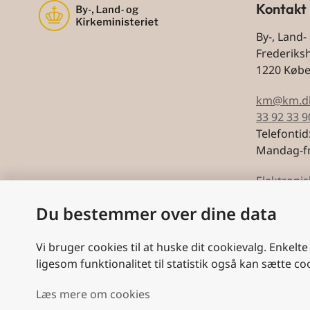
Kontakt
By-, Land-
Frederiks
1220 Køb
km@km.d
33 92 33 9
Telefontid
Mandag-fr
Elektronis
Du bestemmer over dine data
CVR: 5974
Vi bruger cookies til at huske dit cookievalg. Enkelte
ligesom funktionalitet til statistik også kan sætte co
Læs mere om cookies