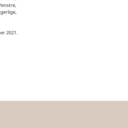
Venstre,
gerlige,
ber 2021.