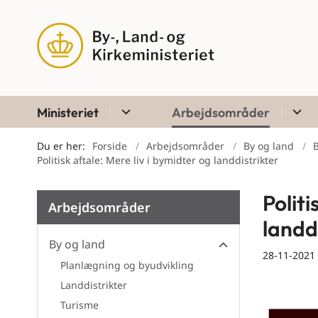
Ministeriet
Arbejdsområder
Du er her:
Forside
Arbejdsområder
By og land
B
Politisk aftale: Mere liv i bymidter og landdistrikter
Politi
Arbejdsområder
landd
By og land
28-11-2021
Planlægning og byudvikling
By og land
Landdistrikter
Turisme