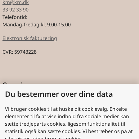
km@km.dk
33 92 33 90
Telefontid:
Mandag-fredag kl. 9.00-15.00
Elektronisk fakturering
CVR: 59743228
Genveje
Du bestemmer over dine data
Cookies
Aktindsigt
Vi bruger cookies til at huske dit cookievalg. Enkelte
elementer til fx at vise indhold fra sociale medier kan
Persondatabeskyttelse
sætte tredjeparts cookies, ligesom funktionalitet til
statistik også kan sætte cookies. Vi bestræber os på at
Nyttige links
sitet virker uden brug af cookies.