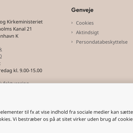
Genveje
 og Kirkeministeriet
Cookies
holms Kanal 21
Aktindsigt
enhavn K
Persondatabeskyttelse
k
0
:
edag kl. 9.00-15.00
k fakturering
3228
 elementer til fx at vise indhold fra sociale medier kan sætt
okies. Vi bestræber os på at sitet virker uden brug af cookie