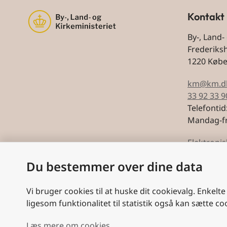
Kontakt
By-, Land-
Frederiks
1220 Køb
km@km.d
33 92 33 9
Telefontid
Mandag-fr
Elektronis
Du bestemmer over dine data
CVR: 5974
Vi bruger cookies til at huske dit cookievalg. Enkelte
ligesom funktionalitet til statistik også kan sætte co
Læs mere om cookies