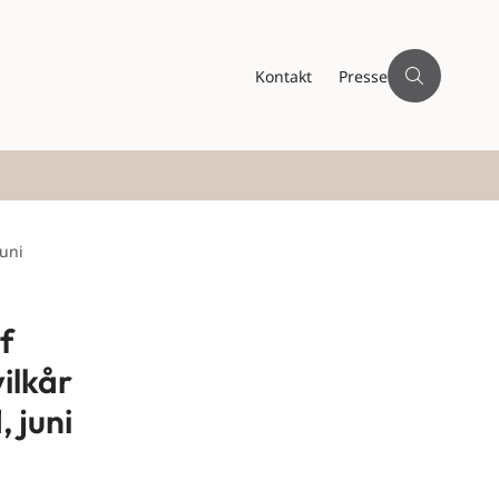
Kontakt
Presse
juni
f
ilkår
 juni