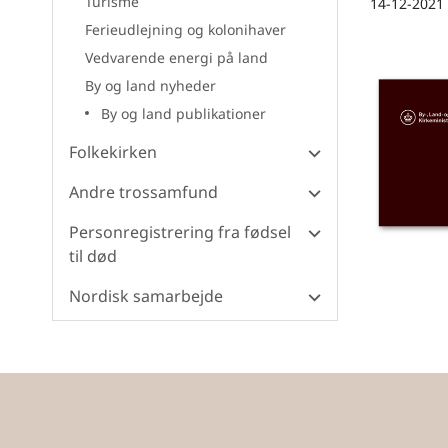
Turisme
14-12-2021
Ferieudlejning og kolonihaver
By og land
Vedvarende energi på land
By og land nyheder
By og land publikationer
Folkekirken
Andre trossamfund
Personregistrering fra fødsel
til død
Nordisk samarbejde