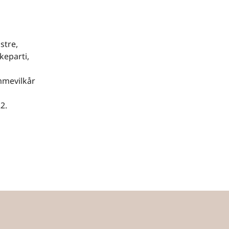
stre,
keparti,
mmevilkår
2.