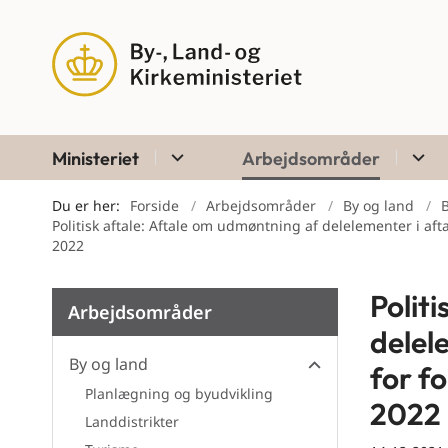
Ministeriet
Arbejdsområder
Du er her:
Forside
Arbejdsområder
By og land
B
Politisk aftale: Aftale om udmøntning af delelementer i af
2022
Polit
Arbejdsområder
delel
By og land
for f
Planlægning og byudvikling
2022
Landdistrikter