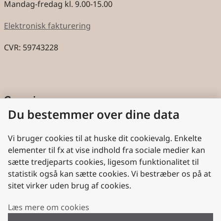
Mandag-fredag kl. 9.00-15.00
Elektronisk fakturering
CVR: 59743228
Genveje
Du bestemmer over dine data
Cookies
Aktindsigt
Vi bruger cookies til at huske dit cookievalg. Enkelte
elementer til fx at vise indhold fra sociale medier kan
Persondatabeskyttelse
sætte tredjeparts cookies, ligesom funktionalitet til
statistik også kan sætte cookies. Vi bestræber os på at
Nyttige links
sitet virker uden brug af cookies.
Plan- og Landdistriktsstyrelsen
Læs mere om cookies
VisitDenmark