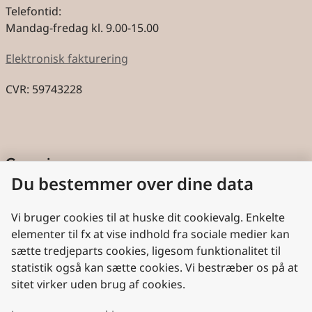
Telefontid:
Mandag-fredag kl. 9.00-15.00
Elektronisk fakturering
CVR: 59743228
Genveje
Du bestemmer over dine data
Cookies
Aktindsigt
Vi bruger cookies til at huske dit cookievalg. Enkelte
elementer til fx at vise indhold fra sociale medier kan
Persondatabeskyttelse
sætte tredjeparts cookies, ligesom funktionalitet til
statistik også kan sætte cookies. Vi bestræber os på at
Nyttige links
sitet virker uden brug af cookies.
Plan- og Landdistriktsstyrelsen