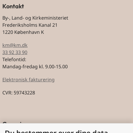
Kontakt
By-, Land- og Kirkeministeriet
Frederiksholms Kanal 21
1220 København K
km@km.dk
33 92 33 90
Telefontid:
Mandag-fredag kl. 9.00-15.00
Elektronisk fakturering
CVR: 59743228
Genveje
Du bestemmer over dine data