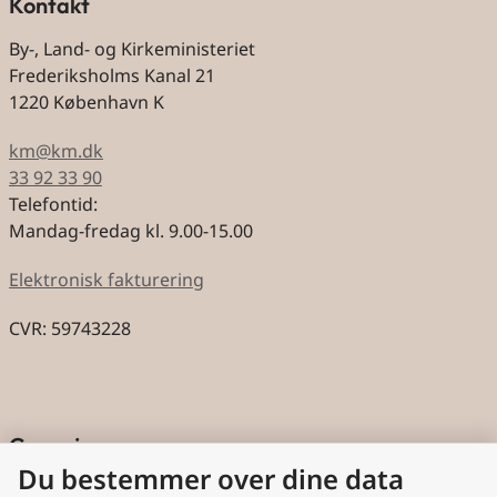
Kontakt
By-, Land- og Kirkeministeriet
Frederiksholms Kanal 21
1220 København K
km@km.dk
33 92 33 90
Telefontid:
Mandag-fredag kl. 9.00-15.00
Elektronisk fakturering
CVR: 59743228
Genveje
Du bestemmer over dine data
Cookies