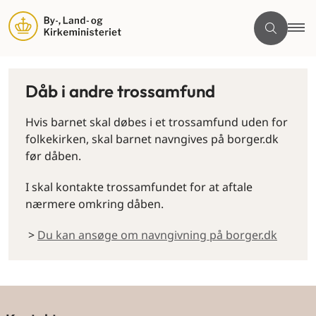
Dåb i andre trossamfund
Hvis barnet skal døbes i et trossamfund uden for
folkekirken, skal barnet navngives på borger.dk
før dåben.
I skal kontakte trossamfundet for at aftale
nærmere omkring dåben.
>
Du kan ansøge om navngivning på borger.dk