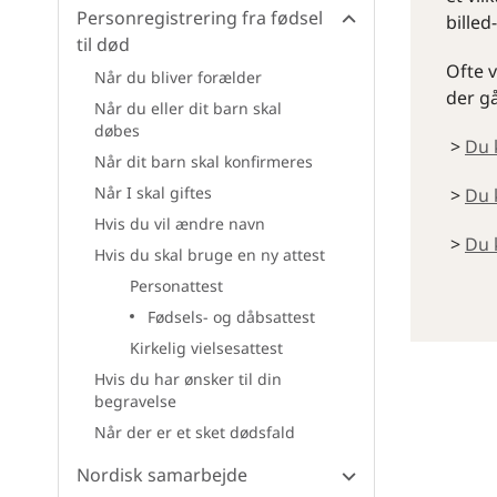
Personregistrering fra fødsel
billed
til død
Ofte 
Når du bliver forælder
der gå
Når du eller dit barn skal
døbes
>
Du 
Når dit barn skal konfirmeres
Når I skal giftes
>
Du 
Hvis du vil ændre navn
>
Du 
Hvis du skal bruge en ny attest
Personattest
Fødsels- og dåbsattest
Kirkelig vielsesattest
Hvis du har ønsker til din
begravelse
Når der er et sket dødsfald
Nordisk samarbejde