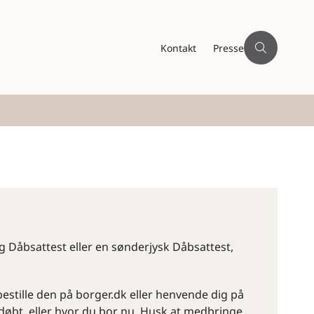
Kontakt
Presse
og Dåbsattest eller en sønderjysk Dåbsattest,
estille den på borger.dk eller henvende dig på
r døbt, eller hvor du bor nu. Husk at medbringe