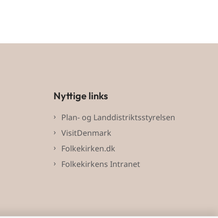
Nyttige links
Plan- og Landdistriktsstyrelsen
VisitDenmark
Folkekirken.dk
Folkekirkens Intranet