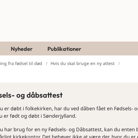
Nyheder
Publikationer
ng fra fødsel til død
Hvis du skal bruge en ny attest
els- og dåbsattest
u er døbt i folkekirken, har du ved dåben fået en Fødsels- 
u er født og døbt i Sønderjylland.
u har brug for en ny Fødsels- og Dåbsattest, kan du enten b
kårligt kirkekontor. Det behøver ikke at være der, hvor du e