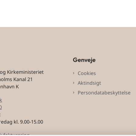
Genveje
 og Kirkeministeriet
Cookies
holms Kanal 21
Aktindsigt
enhavn K
Persondatabeskyttelse
k
0
:
edag kl. 9.00-15.00
k fakturering