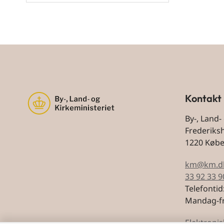
Kontakt
By-, Land-
Frederiks
1220 Køb
km@km.d
33 92 33 9
Telefontid
Mandag-fr
Elektronis