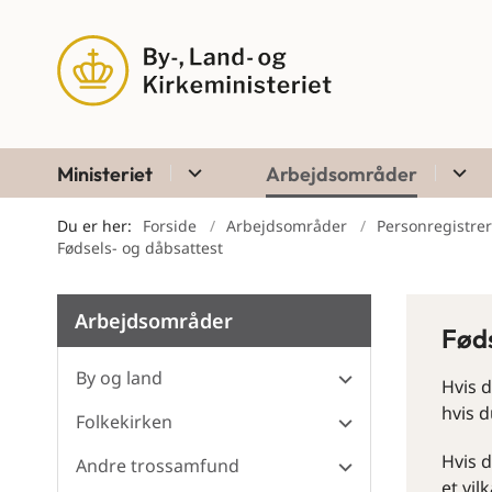
Ministeriet
Arbejdsområder
Du er her:
Forside
Arbejdsområder
Personregistreri
Fødsels- og dåbsattest
Arbejdsområder
Føds
By og land
Hvis d
hvis d
Folkekirken
Hvis d
Andre trossamfund
et vil