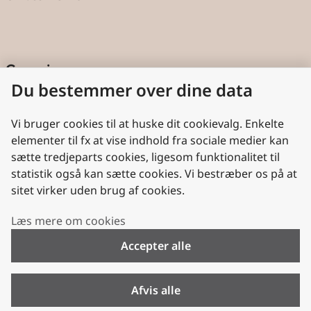
Genveje
Du bestemmer over dine data
Cookies
Aktindsigt
Vi bruger cookies til at huske dit cookievalg. Enkelte
elementer til fx at vise indhold fra sociale medier kan
Persondatabeskyttelse
sætte tredjeparts cookies, ligesom funktionalitet til
statistik også kan sætte cookies. Vi bestræber os på at
Nyttige links
sitet virker uden brug af cookies.
Plan- og Landdistriktsstyrelsen
Læs mere om cookies
VisitDenmark
Accepter alle
Folkekirken.dk
Folkekirkens Intranet
Afvis alle