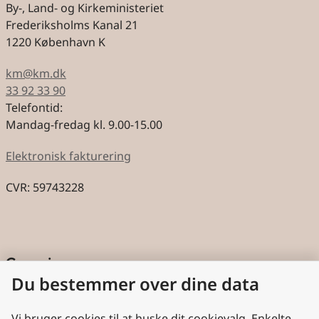
By-, Land- og Kirkeministeriet
Frederiksholms Kanal 21
1220 København K
km@km.dk
33 92 33 90
Telefontid:
Mandag-fredag kl. 9.00-15.00
Elektronisk fakturering
CVR: 59743228
Genveje
Du bestemmer over dine data
Cookies
Aktindsigt
Vi bruger cookies til at huske dit cookievalg. Enkelte